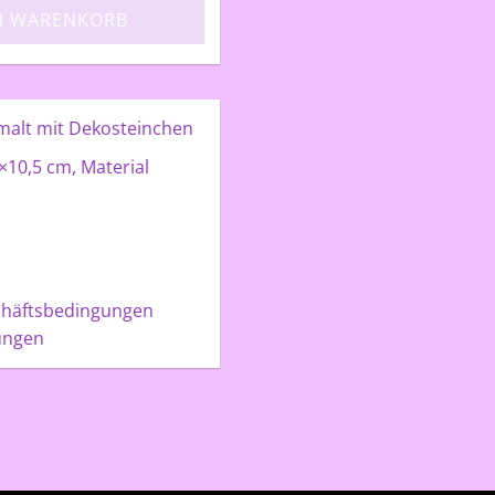
N WARENKORB
malt mit Dekosteinchen
×10,5 cm, Material
chäftsbedingungen
ungen