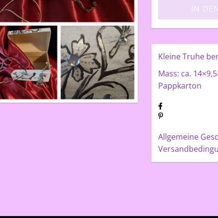
IN DE
Kleine Truhe be
Mass: ca. 14×9,5
Pappkarton
Allgemeine Ges
Versandbeding