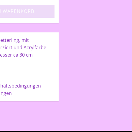
N WARENKORB
tterling, mit
rziert und Acrylfarbe
esser ca 30 cm
chäftsbedingungen
ungen