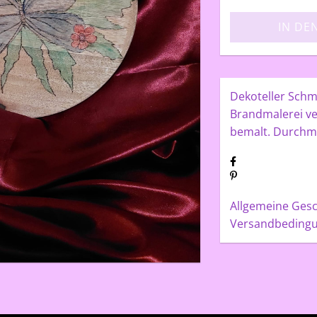
IN DE
Dekoteller Schme
Brandmalerei ve
bemalt. Durchm
Allgemeine Ges
Versandbeding